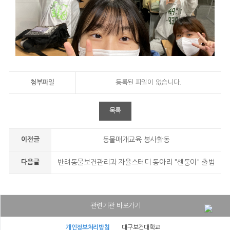
첨부파일
등록된 파일이 없습니다.
목록
이전글
동물매개교육 봉사활동
다음글
반려동물보건관리과 자율스터디 동아리 "센둥이" 출범
관련기관 바로가기
대구보건대학교병원
개인정보처리방침
대구보건대학교
대구보건대학교