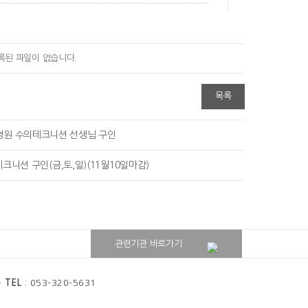
록된 파일이 없습니다.
목록
병원 수의테크니션 선생님 구인
니션 구인(금,토,일)(11월10일마감)
대구보건대학교병원
관련기관 바로가기
대구보건대학교
과
TEL
: 053-320-5631
종합정보시스템