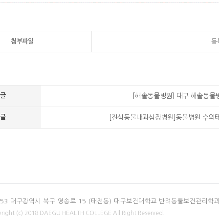
첨부파일
등
글
[해솔동물병원] 대구 해솔동물
글
[진심동물내과심장병원]동물병원 수의테크
453 대구광역시 북구 영송로 15 (태전동) 대구보건대학교 반려동물보건관리학
right (c) 2018 DAEGU HEALTH COLLEGE All Right Reserved.