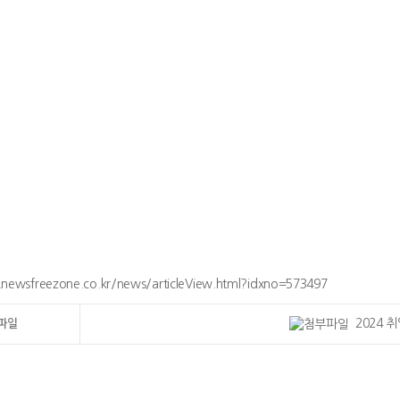
newsfreezone.co.kr/news/articleView.html?idxno=573497
2024 취
파일