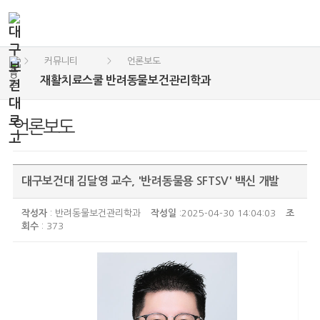
커뮤니티
언론보도
>
>
재활치료스쿨 반려동물보건관리학과
언론보도
대구보건대 김달영 교수, '반려동물용 SFTSV' 백신 개발
작성자
: 반려동물보건관리학과
작성일
:2025-04-30 14:04:03
조
회수
: 373